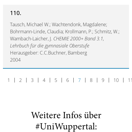
110.
Tausch, Michael W.; Wachtendonk, Magdalene;
Bohrmann-Linde, Claudia; Krollmann, P.; Schmitz, W.;
Wambach-Laicher, J.
CHEMIE 2000+ Band 3.1,
Lehrbuch für die gymnasiale Oberstufe
Herausgeber: C.C.Buchner, Bamberg
2004
1
2
3
4
5
6
7
8
9
10
1
Weitere Infos über
#UniWuppertal: