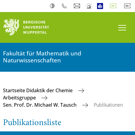
Navi
Fakultät für Mathematik und
Naturwissenschaften
Startseite Didaktik der Chemie
Arbeitsgruppe
Sen. Prof. Dr. Michael W. Tausch
Publikationen
Publikationsliste