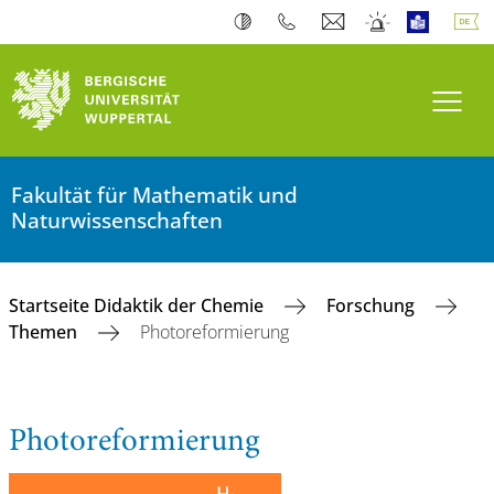
Navi
Photoreformierung
Fakultät für Mathematik und
Naturwissenschaften
Startseite Didaktik der Chemie
Forschung
Themen
Photoreformierung
Photoreformierung