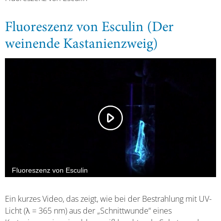
Fluoreszenz von Esculin (Der
weinende Kastanienzweig)
Ein kurzes Video, das zeigt, wie bei der Bestrahlung mit UV-
Licht (λ = 365 nm) aus der „Schnittwunde“ eines