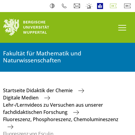
Navi
Fakultät für Mathematik und
Naturwissenschaften
Startseite Didaktik der Chemie
Digitale Medien
Lehr-/Lernvideos zu Versuchen aus unserer
fachdidaktischen Forschung
Fluoreszenz, Phosphoreszenz, Chemolumineszenz
Fluoreszenz von Esculin