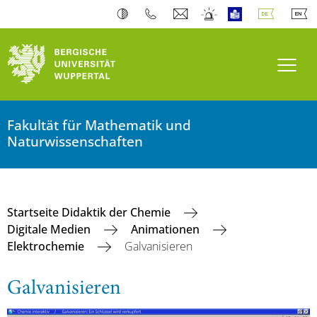
Navi
Fakultät für Mathematik und
Naturwissenschaften
Startseite Didaktik der Chemie
Digitale Medien
Animationen
Elektrochemie
Galvanisieren
Galvanisieren