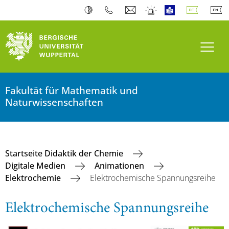
Navi
Fakultät für Mathematik und
Naturwissenschaften
Startseite Didaktik der Chemie
Digitale Medien
Animationen
Elektrochemie
Elektrochemische Spannungsreihe
Elektrochemische Spannungsreihe