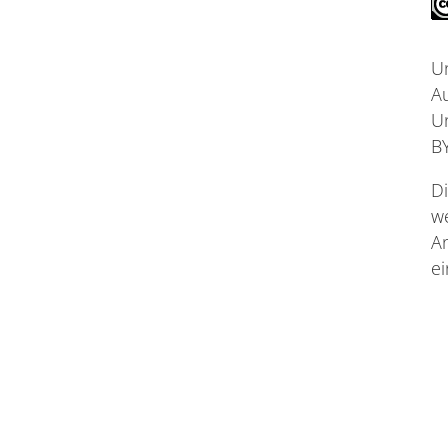
U
A
U
B
D
w
A
e