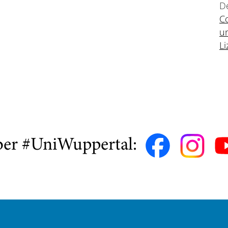
De
C
un
Li
ber #UniWuppertal: