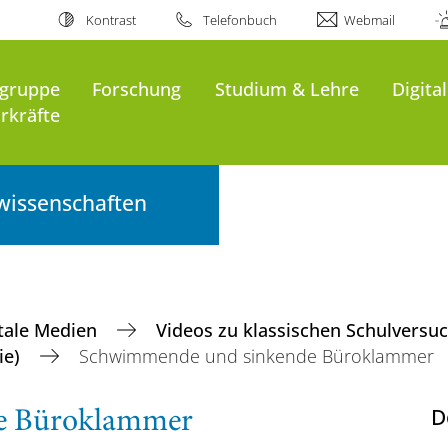
Kontrast
Telefonbuch
Webmail
sgruppe
Forschung
Studium & Lehre
Digita
rkräfte
wissenschaften
itale Medien
Videos zu klassischen Schulvers
ie)
Schwimmende und sinkende Büroklammer
D
e Büroklammer