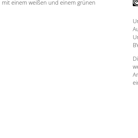
d mit einem weißen und einem grünen
U
A
U
B
D
w
A
e