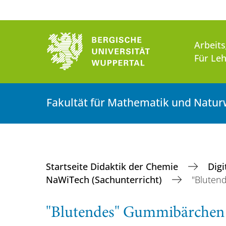
Arbeit
Für Leh
Fakultät für Mathematik und Natur
Startseite Didaktik der Chemie
Dig
NaWiTech (Sachunterricht)
"Bluten
"Blutendes" Gummibärchen