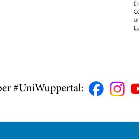
De
C
un
Li
ber #UniWuppertal: