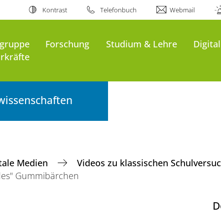
Kontrast
Telefonbuch
Webmail
sgruppe
Forschung
Studium & Lehre
Digita
rkräfte
wissenschaften
itale Medien
Videos zu klassischen Schulvers
des" Gummibärchen
D