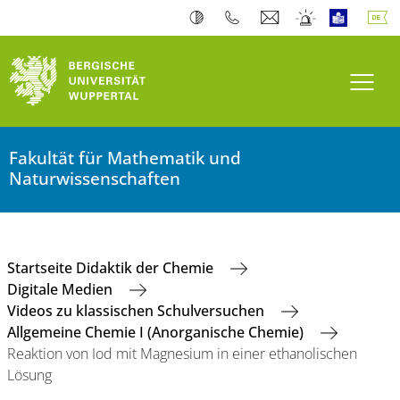
Navi
Fakultät für Mathematik und
Naturwissenschaften
Startseite Didaktik der Chemie
Digitale Medien
Videos zu klassischen Schulversuchen
Allgemeine Chemie I (Anorganische Chemie)
Reaktion von Iod mit Magnesium in einer ethanolischen
Lösung