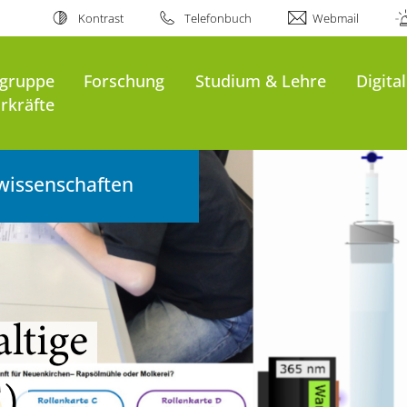
Kontrast
Telefonbuch
Webmail
sgruppe
Forschung
Studium & Lehre
Digita
rkräfte
wissenschaften
ltige
)