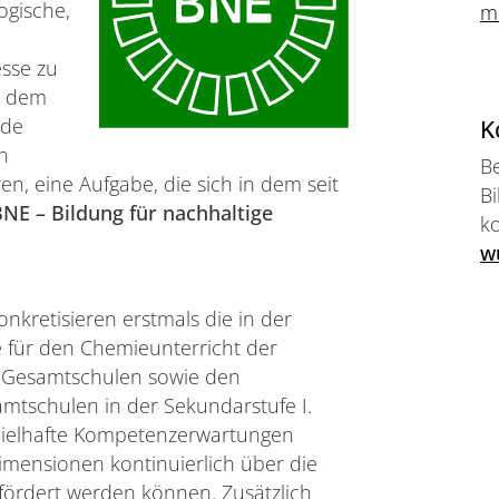
ogische,
m
sse zu
m dem
K
nde
n
B
n, eine Aufgabe, die sich in dem seit
Bi
BNE – Bildung für nachhaltige
k
w
konkretisieren erstmals die in der
 für den Chemieunterricht der
d Gesamtschulen sowie den
mtschulen in der Sekundarstufe I.
ielhafte Kompetenzerwartungen
imensionen kontinuierlich über die
ördert werden können. Zusätzlich