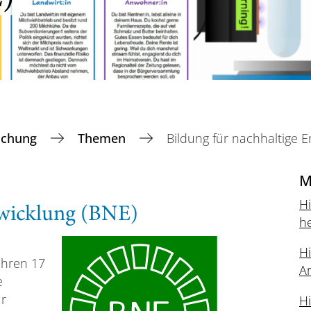
schung
Themen
Bildung für nachhaltige E
M
Hi
twicklung (BNE)
h
Hi
ihren 17
Ar
e
r
H