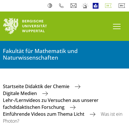
Navi
Fakultät für Mathematik und
Naturwissenschaften
Startseite Didaktik der Chemie
Digitale Medien
Lehr-/Lernvideos zu Versuchen aus unserer
fachdidaktischen Forschung
Einführende Videos zum Thema Licht
Was ist ein
Photon?