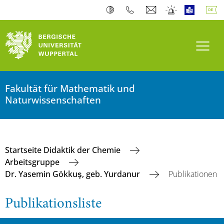
Navi
Fakultät für Mathematik und
Naturwissenschaften
Startseite Didaktik der Chemie
Arbeitsgruppe
Dr. Yasemin Gökkuş, geb. Yurdanur
Publikationen
Publikationsliste