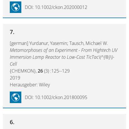
DOI: 10.1002/ckon.202000012
7.
[german] Yurdanur, Yasemin; Tausch, Michael W.
Metamorphoses of an Experiment - From Hightech UV
Immersion Lamp Reactor to Low-Cost TicTac\(^{®}\)-
Cell
{CHEMKON},
26
(3) :125--129
2019
Herausgeber: Wiley
DOI: 10.1002/ckon.201800095
6.