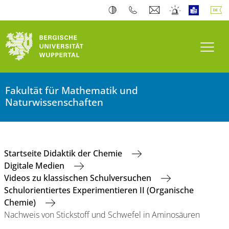
Navi
Fakultät für Mathematik und
Naturwissenschaften
Startseite Didaktik der Chemie
Digitale Medien
Videos zu klassischen Schulversuchen
Schulorientiertes Experimentieren II (Organische
Chemie)
Nachweis von Stickstoff und Schwefel in Aminosäuren