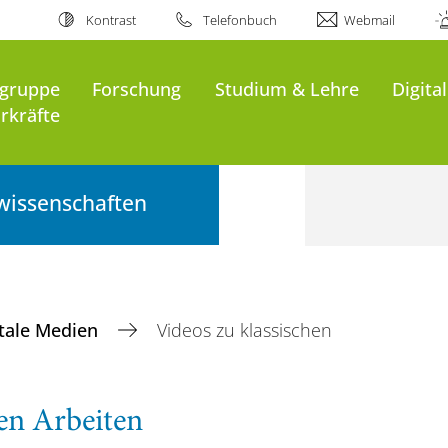
Kontrast
Telefonbuch
Webmail
sgruppe
Forschung
Studium & Lehre
Digita
rkräfte
wissenschaften
itale Medien
Videos zu klassischen
en Arbeiten