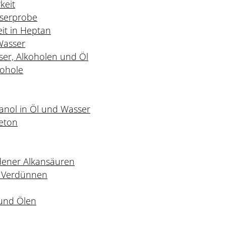
keit
serprobe
it in Heptan
 Wasser
ser, Alkoholen und Öl
kohole
hanol in Öl und Wasser
eton
dener Alkansäuren
m Verdünnen
 und Ölen