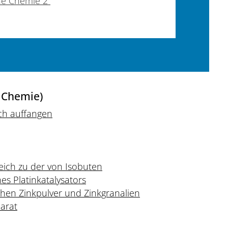
ne Chemie 2“
 Chemie)
ch auffangen
eich zu der von Isobuten
es Platinkatalysators
schen Zinkpulver und Zinkgranalien
arat