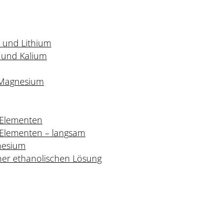
m und Lithium
m und Kalium
d Magnesium
 Elementen
 Elementen – langsam
nesium
ner ethanolischen Lösung