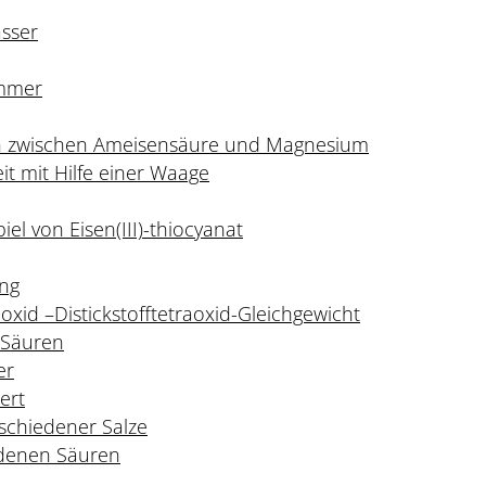
sser
mmer
on zwischen Ameisensäure und Magnesium
it mit Hilfe einer Waage
l von Eisen(III)-thiocyanat
ng
oxid –Distickstofftetraoxid-Gleichgewicht
r Säuren
er
ert
schiedener Salze
edenen Säuren