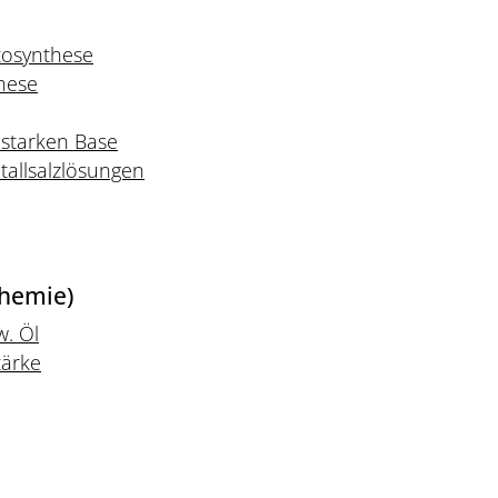
tosynthese
hese
r starken Base
allsalzlösungen
Chemie)
w. Öl
tärke