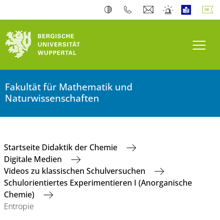
Navi
Fakultät für Mathematik und
Naturwissenschaften
Startseite Didaktik der Chemie
Digitale Medien
Videos zu klassischen Schulversuchen
Schulorientiertes Experimentieren I (Anorganische
Chemie)
Entropie