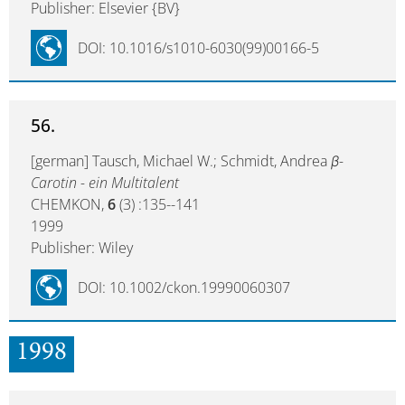
Publisher: Elsevier {BV}
DOI: 10.1016/s1010-6030(99)00166-5
56.
[german] Tausch, Michael W.; Schmidt, Andrea
β-
Carotin - ein Multitalent
CHEMKON,
6
(3) :135--141
1999
Publisher: Wiley
DOI: 10.1002/ckon.19990060307
1998