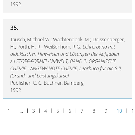
1992
35.
Tausch, Michael W.; Wachtendonk, M.; Deissenberger,
H.; Porth, H.-R.; Weißenhorn, R.G.
Lehrerband mit
didaktischen Hinweisen und Lösungen der Aufgaben
zu STOFF-FORMEL-UMWELT, BAND 2: ORGANISCHE
CHEMIE - ANGEWANDTE CHEMIE, Lehrbuch für die S II,
(Grund- und Leistungskurse)
Publisher: C. C. Buchner, Bamberg
1992
1
…
3
4
5
6
7
8
9
10
1