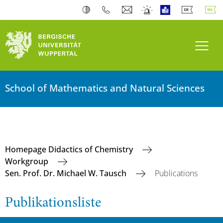
Toogl
School of Mathematics and Natural Sciences
Homepage Didactics of Chemistry
Workgroup
Sen. Prof. Dr. Michael W. Tausch
Publications
Publikationsliste