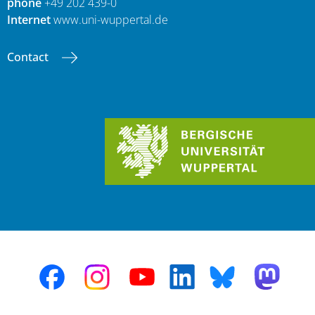
phone
+49 202 439-0
Internet
www.uni-wuppertal.de
Contact